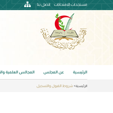
Skip
مستجدات الامتحانات
اتصل بنا
to
top
main
content
header
menu
الرئيسية
عن المجلس
المجالس العلمية وا
Main
navigation
شروط القبول والتسجيل
الرئيسية