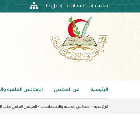
Skip
مستجدات الامتحانات
اتصل بنا
to
top
main
content
header
menu
الرئيسية
عن المجلس
المجالس العلمية وا
Main
navigation
الرئيسية
المجالس العلمية والاختصاصات
المجلس العلمي لطب ا