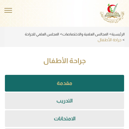
Skip
to
ggle
main
ation
content
الرئيسية
المجالس العلمية والاختصاصات
المجلس العلمي للجراحة
جراحة الأطفال
جراحة الأطفال
مقدمة
(علامة
التبويب
التدريب
النشطة)
الامتحانات