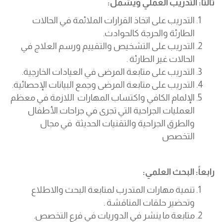
ثالثاً: التدریب العملي ویشمل:
التدریب على اتخاذ القرارات الملائمة في الحالات
الطارئة والحرجة كالحوادث.
التدریب على التشخیص والتقییم ورسم العلاج في
الحالات غیر الطارئة .
التدریب على متابعة المرضى في العیادات الخارجیة.
التدریب على متابعة المرضى وجمع البیانات الإحصائیة.
الإلمام الكافي واكتساب المھارات اللازمة في معظم
العملیات الجراحیة التي تجرى في جراحات الأطفال
والطرق الجراحیة والتقنیات الحدیثة في مجال
التخصص
رابعاً: البحث العلمي:
تنمية مھارات المتدرب لمتابعة البحث والاطلاع
وتحضير حلقات المناقشة .
متابعة ما ینشر في الدوریات في فرع التخصص.