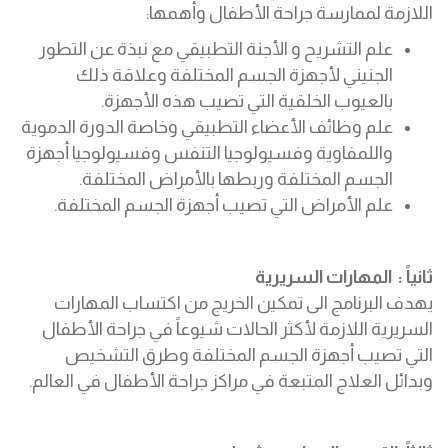
اللازمة لممارسة جراحة الأطفال وأھمھا:
علم التشریح و الأجنة التطبیقي مع نبذة عن التطور
الجنیني لأجھزة الجسم المختلفة وعلاقة ذلك
بالعیوب الخلقیة التي تصیب ھذه الأجھزة.
علم وظائف الأعضاء التطبیقي وخاصة الدورة الدمویة
واللمفاویة وفسیولوجیا التنفس وفسیولوجیا أجھزة
الجسم المختلفة وربطھا بالأمراض المختلفة.
علم الأمراض التي تصیب أجھزة الجسم المختلفة.
ثانیاً : المھارات السریریة
یھدف البرنامج الى تمكین الخریج من اكتساب المھارات
السریریة اللازمة لأكثر الحالات شیوعاً في جراحة الأطفال
التي تصیب أجھزة الجسم المختلفة وطرق التشخیص
وبدائل العلاج المتبعة في مراكز جراحة الأطفال في العالم.