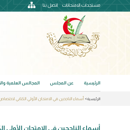
Skip
مستجدات الامتحانات
اتصل بنا
to
top
main
content
header
menu
الرئيسية
عن المجلس
المجالس العلمية وا
Main
navigation
أسماء الناجحين في الامتحان الأولي الكتابي لاختصاص علم ال
الرئيسية
أسماء الناجحين في الامتحان الأولي ا