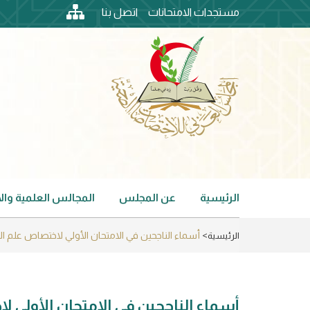
Skip
مستجدات الامتحانات
اتصل بنا
to
top
main
content
header
menu
الرئيسية
عن المجلس
المجالس العلمية وا
Main
navigation
أسماء الناجحين في الامتحان الأولي لاختصاص علم الأمراض ال
الرئيسية