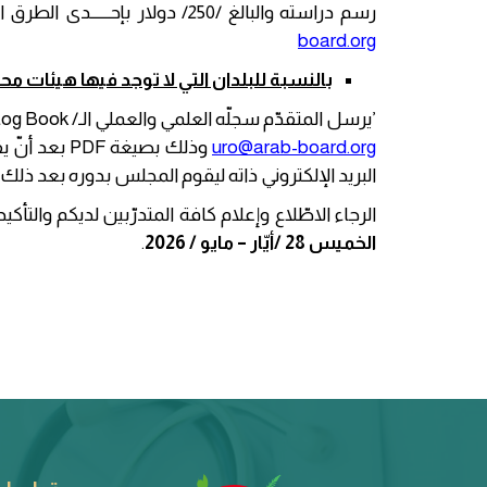
رسم دراسته والبالغ /250/ دولار بإحــــــدى الطرق المبيّنة على موقع المجلـــس وإرسال صـــورة عن ســند التسـديد عبـر هذا البريــد الإلكـــتروني المـــذكور:
board.org
بالنسبة للبلدان التي لا توجد فيها هيئات محلي
’يرسل المتقدّم سجلّه العلمي والعملي الـ/
Log Book
uro@arab-board.org
وذلك بصيغة
PDF
بعد أنّ ي
البريد الإلكتروني ذاته ليقوم المجلس بدوره بعد ذلك
الرجاء الاطّلاع وإعلام كافة المتدرّبين لديكم والتأك
الخميس 28 /أيّار – مايو / 2026
.