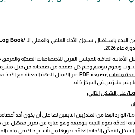
عن البـدء باســتقبال ســجلّ الأداء العلمي والعملي الـ
/
Log Book
 عام 2026
.
 الأمانــة العامّـة للمجلس العربي للاختصاصات الصحيّة والمرفق
اسوب
ويقوم بتوقيع وختم كل صفحة من صفحاته من قبل مشرف الت
عدة ملفات
)
بصيغة
PDF
عبر الايميل للجهة المعنيّة مع الأخذ بعي
ير متدرّبين في المركز ذاته.
/L
على الشكل التالي:
:
/Lo
الوارد اليها من المتدرّبين التابعين لها على أن يكون أحد أعض
الأمانة العامّة تقوم اللجنة بتوقيعه وهو عبارة عن تقرير مفصّ
سجّل لتتمكّن الأمانة العامّة بدورها من تأشــير ذلك في ملف المت