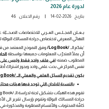
لدورة عام 2026
بتاريخ
14-02-2026
رقم الاعلان
46
يــعــلن المجــلــس العــربي للاختصاصات الصـحـــيّة 
النهائي المعرفي لاختصاص جراحة المسالك البوليّة لدورة
’يقدّم الــ
/
/Log Book
وفق النموذج المعتمد من قبل
أن يملأ المتدرّب المعلومات جميعها بواسطة
الح
المطلوب ضمنه (
في ملف واحد فقط وليس على 
نفس المركز في بحث علمي واحد ويجوز اشتراك أطباء غ
يكون تقديم السجّل العلمي والعملي الــ /
og Book
بالنسبة للبلدان التي توجد فيها هيئات محليّة
تقوم هذه الهيئات بتشكيل لجنة لدراسة الـ /
g Book
جراحة المسالك البوليّة وتقوم بإرسال تقرير الى 
كافّة المحتويات والأقسام المطلوبة والمذكورة في ال