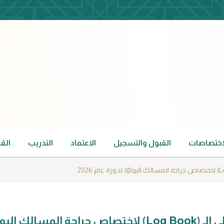
لاختصاصات
القبول والتسجيل
الاعتماد
التدريب
الق
اســتقبال ســجلّ الأداء العلمي والعملي الـ (Log Book) لاختصاص جراحة المسالك ا